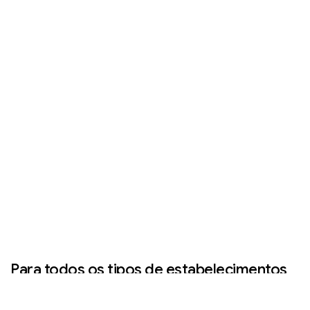
Para todos os tipos de estabelecimentos
O Papafood é feito para todos os tipos de
estabelecimentos, oferecemos aos nossos clientes as