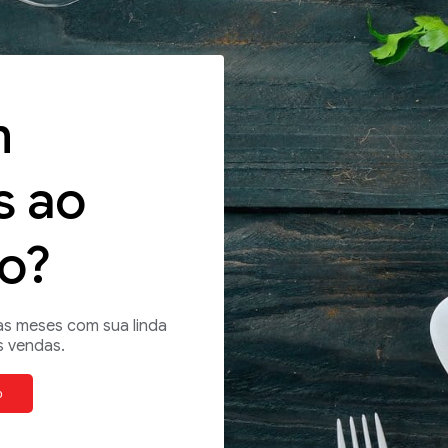
m
s ao
o?
as meses com sua linda
s vendas.
o